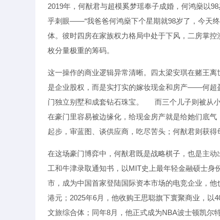
2019年，何猷君与超模奚梦瑶奉子成婚，何鸿燊以9
乎刺眼——“我爸爸何鸿燊下个星期就98岁了，今天终
体。彼时四房在家族权力格局中处于下风，二房掌控
枚分量极重的筹码。
这一操作的商业逻辑异常清晰。四太梁安琪在赌王离
是企业股权，而是实打实的嫁妆现金和房产——何超盈
门独立别墅和成套钻石珠宝。
而三个儿子则被从
在豪门里容易被边缘化，给现金房产就是给她们底气
起步，审蓝图、谈供应商，吃尽苦头；何猷君则获得母
在这场豪门博弈中，何猷君既是战略棋子，也是主动
工和牛津录取通知书，以MIT史上最年轻金融硕士身份
市，成为中国首家登陆国际资本市场的电竞企业，他
港元；2025年6月，他收购王思聪旗下寰聚商业，以
文旅综合体；同年8月，他正式成为NBA波士顿凯尔