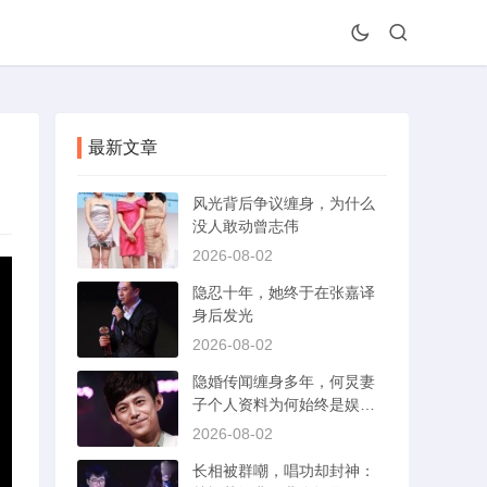
最新文章
风光背后争议缠身，为什么
没人敢动曾志伟
2026-08-02
隐忍十年，她终于在张嘉译
身后发光
2026-08-02
隐婚传闻缠身多年，何炅妻
子个人资料为何始终是娱乐
圈未解之谜
2026-08-02
长相被群嘲，唱功却封神：