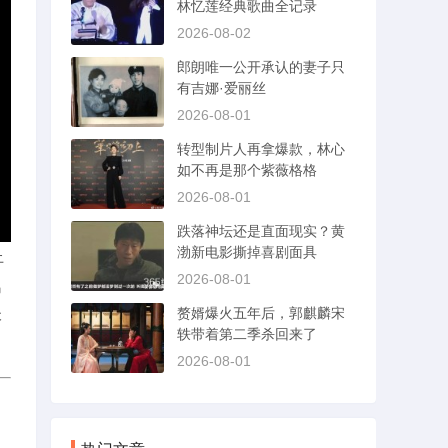
林忆莲经典歌曲全记录
2026-08-02
郎朗唯一公开承认的妻子只
有吉娜·爱丽丝
2026-08-01
转型制片人再拿爆款，林心
如不再是那个紫薇格格
2026-08-01
跌落神坛还是直面现实？黄
渤新电影撕掉喜剧面具
上
2026-08-01
鸿
赘婿爆火五年后，郭麒麟宋
本
轶带着第二季杀回来了
2026-08-01