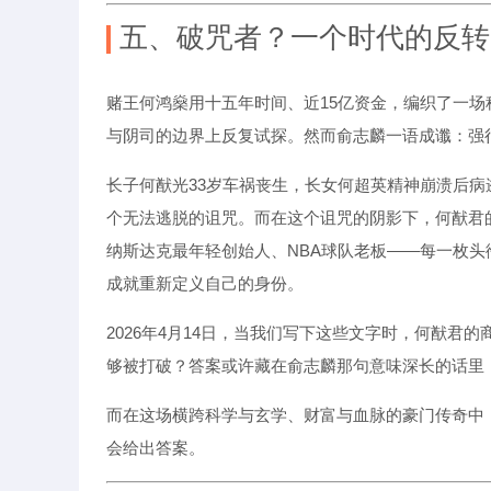
五、破咒者？一个时代的反转
赌王何鸿燊用十五年时间、近15亿资金，编织了一
与阴司的边界上反复试探。然而俞志麟一语成谶：强
长子何猷光33岁车祸丧生，长女何超英精神崩溃后
个无法逃脱的诅咒。而在这个诅咒的阴影下，何猷君
纳斯达克最年轻创始人、NBA球队老板——每一枚头
成就重新定义自己的身份。
2026年4月14日，当我们写下这些文字时，何猷
够被打破？答案或许藏在俞志麟那句意味深长的话里
而在这场横跨科学与玄学、财富与血脉的豪门传奇中
会给出答案。