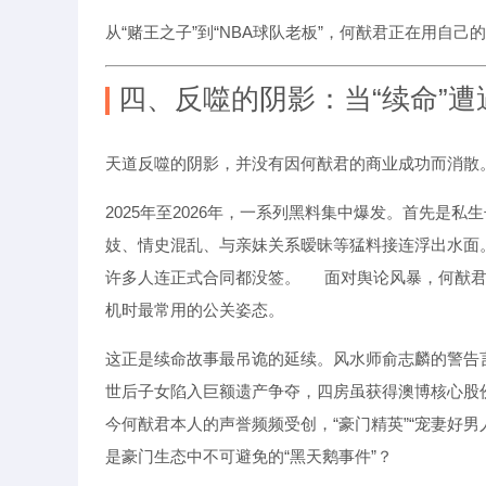
从“赌王之子”到“NBA球队老板”，何猷君正在用自
四、反噬的阴影：当“续命”遭遇
天道反噬的阴影，并没有因何猷君的商业成功而消散
2025年至2026年，一系列黑料集中爆发。首先是私
妓、情史混乱、与亲妹关系暧昧等猛料接连浮出水面
许多人连正式合同都没签。
面对舆论风暴，何猷君
机时最常用的公关姿态。
这正是续命故事最吊诡的延续。风水师俞志麟的警告
世后子女陷入巨额遗产争夺，四房虽获得澳博核心股
今何猷君本人的声誉频频受创，“豪门精英”“宠妻好
是豪门生态中不可避免的“黑天鹅事件”？