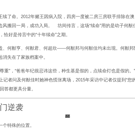
续了命。2012年赌王因病入院，四房一度被二房三房联手排除在澳
边风搬回一局，成功入局。
坊间传言，这场“续命”用的是幼子何猷
病，恰好是传言中的“十年续命”之期。
盈、何猷亨、何猷君、何超欣——何猷邦与何猷佳均未出现。何猷邦
远消失在了家族档案中。
尊重”，“爸爸年纪很忌讳这些，种生基是假的，点续命灯也是假的。
上记者问及何猷佳时她神色慌张离场，2015年采访中记者仅提到“您
何回答都更具分量。
门逆袭
37
12
46
46
47
21
22
55
56
55
11
2
2
2
2
8
8
3
3
4
8
一个特殊的位置。