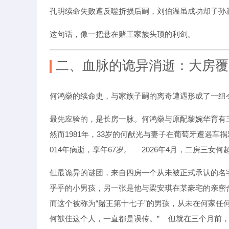
孔明续命失败遭反噬折损后嗣，刘伯温虽成功却子孙
这句话，像一把悬在赌王家族头顶的利剑。
二、血脉的诡异消逝：大房覆
何鸿燊的续命史，与家族子嗣的离奇遭遇形成了一组
最先应验的，是长房一脉。何鸿燊与原配黎婉华育有
然而1981年，33岁的何猷光与妻子在葡萄牙遭遇
014年病逝，享年67岁。
2026年4月，二房三女
但最诡异的谜团，来自四房一个从未被正式承认的名
乎乎的小男孩，另一张是他与梁安琪在某豪宅的亲密合
而这个被称为“赌王第十七子”的男孩，从未在何家任何
何猷佳这个人，一直都是误传。”
但就在三个月前，