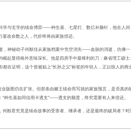
场科学与玄学的续命博弈——种生基、七星灯、数亿补脑针，他在人间
行篡改命数之人，代价终将由家族偿还。
病逝，神秘幼子何猷佳从家族档案中凭空消失——血脉的消逝，仿佛一
的崛起显得格外意味深长。他是四房手中最锋利的刀：麻省理工硕士
衔都在证明，这个曾被贴上“长孙之父”标签的年轻人，正以惊人的商
君的商业版图仍在扩张。但那条由赌王续命而写就的家族预言，是否真的
：“种生基如同信用卡透支”——透支的额度，终究需要有人来偿还。
，何猷君究竟是续命故事的受害者、继承者，还是最终的破局者？时