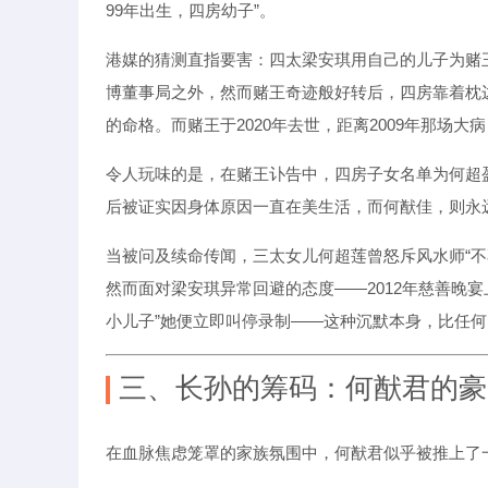
99年出生，四房幼子”。
港媒的猜测直指要害：四太梁安琪用自己的儿子为赌王
博董事局之外，然而赌王奇迹般好转后，四房靠着枕
的命格。而赌王于2020年去世，距离2009年那场大
令人玩味的是，在赌王讣告中，四房子女名单为何超
后被证实因身体原因一直在美生活，而何猷佳，则永
当被问及续命传闻，三太女儿何超莲曾怒斥风水师“不
然而面对梁安琪异常回避的态度——2012年慈善晚宴
小儿子”她便立即叫停录制——这种沉默本身，比任
三、长孙的筹码：何猷君的豪
在血脉焦虑笼罩的家族氛围中，何猷君似乎被推上了