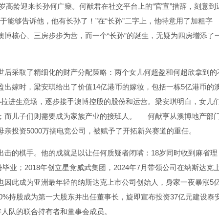
8岁高龄迎来长孙何广燊。何猷君在社交平台上的“官宣”措辞，刻意到
于能够告诉他，他有长孙了！”在“长孙”二字上，他特意用了加粗字
澳博核心、三房步步为营，而一个“长孙”的诞生，无疑为四房增添了
世后采取了精细化的财产分配策略：两个女儿何超盈和何超欣拿到的
出嫁时，梁安琪给出了价值14亿港币的嫁妆，包括一栋5亿港币的
小拉进生意场，逐步接手澳博控股的股份和运营。梁安琪明白，女儿
；而儿子们则需要成为家族产业的接班人。
何猷亨从澳博地产部
亲投资5000万搞电竞公司，被赋予了开拓新兴赛道的重任。
出击的棋手。他的成就足以让任何质疑者闭嘴：18岁同时收到麻省理
毕业；2018年创立星竞威武集团，2024年7月带领公司在纳斯达克
也因此成为亚洲最年轻的纳斯达克上市公司创始人，身家一夜暴涨5
40%持股成为第一大股东并出任董事长，旋即宣布投资37亿元建设泰
特人队的联合持有者和董事会成员。