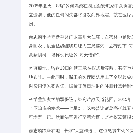
2009年夏天，88岁的何鸿燊在四太梁安琪家中跌
立遗嘱，他的任何闪失都将引发商界地震。就在医疗
房。
俞志麟手持罗盘奔赴广东高州大仁庙，在密林中踏勘
身睡衣，以金丝线缠绕后埋入三尺墓穴，立碑刻下“何
蒙蔽阴司，堪称现代版的“向天借命”。
奇迹般地，昏迷18日的赌王竟在仪式后苏醒，甚至
地布阵。与此同时，赌王的医疗团队用上了全球最尖
射费用便累积数亿。据传其每日注射的补脑针需特制
科学叠加玄学的双保险，终究难敌天道轮回。2019
了压箱底的秘术——七星灯。这盏曾让诸葛亮折戟五
可增寿一纪。然而法事进行至第六夜，监控仪器警报
俞志麟跌坐在地，长叹“天意难违”。这位见惯生死的