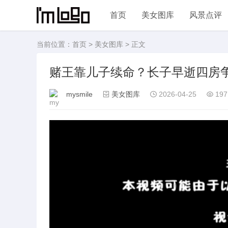
首页
美女图库
风景点评
当前位置：
首页
>
美女图库
> 正文
赌王靠儿子续命？长子早逝四房
mysmile
美女图库
2026-04-25
197