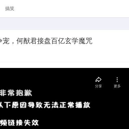
搞笑
争宠，何猷君接盘百亿玄学魔咒