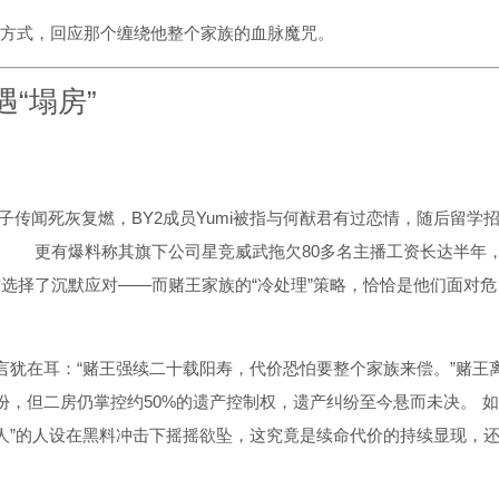
己的方式，回应那个缠绕他整个家族的血脉魔咒。
“塌房”
。
生子传闻死灰复燃，BY2成员Yumi被指与何猷君有过恋情，随后留学
。
更有爆料称其旗下公司星竞威武拖欠80多名主播工资长达半年
选择了沉默应对——而赌王家族的“冷处理”策略，恰恰是他们面对危
言犹在耳：“赌王强续二十载阳寿，代价恐怕要整个家族来偿。”赌王
份，但二房仍掌控约50%的遗产控制权，遗产纠纷至今悬而未决。
如
男人”的人设在黑料冲击下摇摇欲坠，这究竟是续命代价的持续显现，