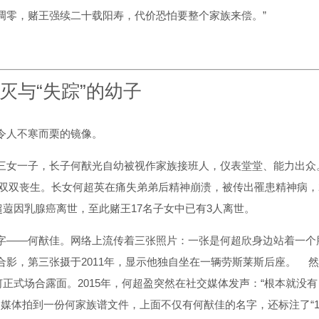
凋零，赌王强续二十载阳寿，代价恐怕要整个家族来偿。”
灭与“失踪”的幼子
令人不寒而栗的镜像。
三女一子，长子何猷光自幼被视作家族接班人，仪表堂堂、能力出众
车祸双双丧生。长女何超英在痛失弟弟后精神崩溃，被传出罹患精神病，
何超蕸因乳腺癌离世，至此赌王17名子女中已有3人离世。
字——何猷佳。网络上流传着三张照片：一张是何超欣身边站着一个
影，第三张摄于2011年，显示他独自坐在一辆劳斯莱斯后座。
正式场合露面。2015年，何超盈突然在社交媒体发声：“根本就没有
媒体拍到一份何家族谱文件，上面不仅有何猷佳的名字，还标注了“1