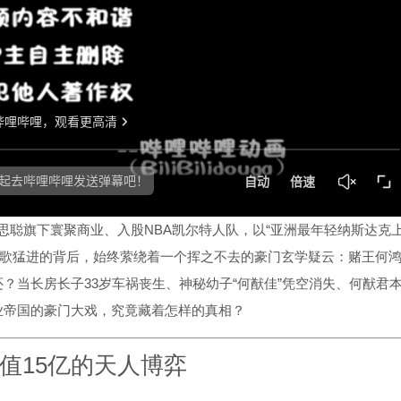
王思聪旗下寰聚商业、入股NBA凯尔特人队，以“亚洲最年轻纳斯达克
高歌猛进的背后，始终萦绕着一个挥之不去的豪门玄学疑云：赌王何
还？当长房长子33岁车祸丧生、神秘幼子“何猷佳”凭空消失、何猷君
业帝国的豪门大戏，究竟藏着怎样的真相？
值15亿的天人博弈