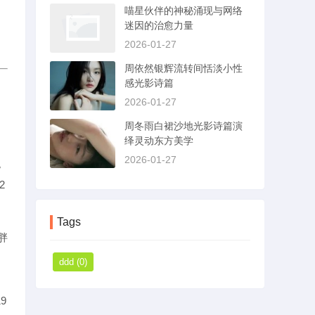
喵星伙伴的神秘涌现与网络
迷因的治愈力量
2026-01-27
周依然银辉流转间恬淡小性
感光影诗篇
2026-01-27
周冬雨白裙沙地光影诗篇演
绎灵动东方美学
2026-01-27
。
2
Tags
胖
然
ddd
(0)
9