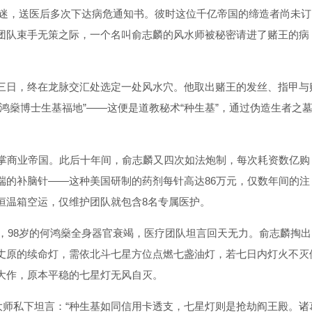
倒昏迷，送医后多次下达病危通知书。彼时这位千亿帝国的缔造者尚未订
团队束手无策之际，一个名叫俞志麟的风水师被秘密请进了赌王的病
三日，终在龙脉交汇处选定一处风水穴。他取出赌王的发丝、指甲与
鸿燊博士生基福地”——这便是道教秘术“种生基”，通过伪造生者之
重掌商业帝国。此后十年间，俞志麟又四次如法炮制，每次耗资数亿购
端的补脑针——这种美国研制的药剂每针高达86万元，仅数年间的注
恒温箱空运，仅维护团队就包含8名专属医护。
年，98岁的何鸿燊全身器官衰竭，医疗团队坦言回天无力。俞志麟掏出
丈原的续命灯，需依北斗七星方位点燃七盏油灯，若七日内灯火不灭
大作，原本平稳的七星灯无风自灭。
大师私下坦言：“种生基如同信用卡透支，七星灯则是抢劫阎王殿。诸