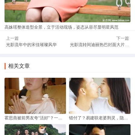
高姝瑶整体造型全景，立于活动现场，姿态从容尽显明星风范
上一篇
下一篇
光影流年中的宋佳璀璨风华
光影流转间迪丽热巴封面大片演绎多重魅力
相关文章
霍思燕被前男友夸“活好”？一句被误解15年的话
错付了？易建联老婆荆灵，隐忍多年的体坛贤内助究竟图什么