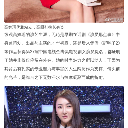
高姝瑶优雅站立，高跟鞋拉长身姿
纵观高姝瑶的演艺生涯，无论是早期在话剧《演员那点事》中
身兼策划、出品与主演的才华初露，还是后来凭借《野鸭子2》
等作品获得第27届中国电视金鹰奖电视剧女演员提名，都证明
了她并非仅仅停留在外在。她的时尚魅力之所以动人，正因为
其背后有扎实的专业能力与丰富的人生阅历作为支撑。镜头前
的光芒，是舞台之下无数汗水与揣摩凝聚而成的折射。