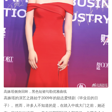
高姝瑶侧身回眸，黑色短裙勾勒优雅曲线
高姝瑶的演艺之路始于2009年的励志爱情剧《毕业后的日
子》。然而，许多人不知道的是，在踏入中戏大门之前，她还