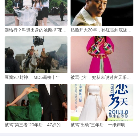
选错行？科班出身的她撕掉“花瓶”标签
贴脸开大20年，孙红雷到底还藏着多少面？
豆瓣9.7封神、IMDb霸榜十年
被骂七年，她从未说过古天乐一句坏话，更没提过“艾滋”二字
被骂“第三者”20年后，47岁的她素颜逛菜市场
被骂“出轨”三年后，一纸声明揭开了她藏了两年的秘密