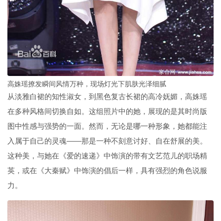
高姝瑶撩发瞬间风情万种，现场灯光下肌肤光泽细腻
从淡雅白裙的知性淑女，到黑色复古长裙的高冷妩媚，高姝瑶
在多种风格间切换自如。这组照片中的她，展现的是其时尚版
图中性感与强势的一面。然而，无论是哪一种形象，她都能注
入属于自己的灵魂——那是一种不刻意讨好、自在舒展的美。
这种美，与她在《爱的速递》中饰演的带有文艺范儿的职场精
英，或在《大秦赋》中饰演的倡后一样，具有强烈的角色说服
力。