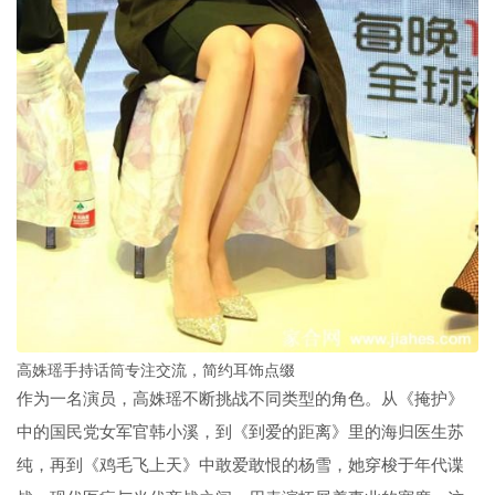
高姝瑶手持话筒专注交流，简约耳饰点缀
作为一名演员，高姝瑶不断挑战不同类型的角色。从《掩护》
中的国民党女军官韩小溪，到《到爱的距离》里的海归医生苏
纯，再到《鸡毛飞上天》中敢爱敢恨的杨雪，她穿梭于年代谍