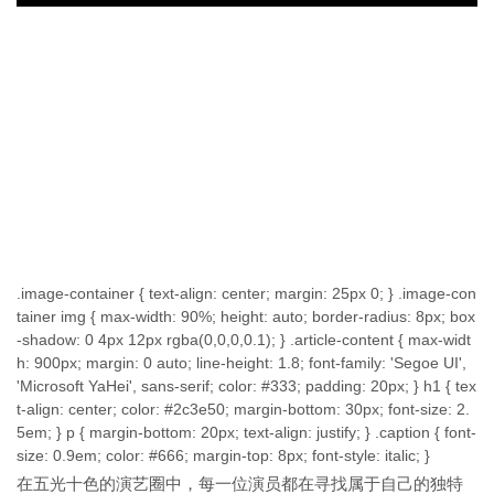
.image-container { text-align: center; margin: 25px 0; } .image-con
tainer img { max-width: 90%; height: auto; border-radius: 8px; box
-shadow: 0 4px 12px rgba(0,0,0,0.1); } .article-content { max-widt
h: 900px; margin: 0 auto; line-height: 1.8; font-family: 'Segoe UI',
'Microsoft YaHei', sans-serif; color: #333; padding: 20px; } h1 { tex
t-align: center; color: #2c3e50; margin-bottom: 30px; font-size: 2.
5em; } p { margin-bottom: 20px; text-align: justify; } .caption { font-
size: 0.9em; color: #666; margin-top: 8px; font-style: italic; }
在五光十色的演艺圈中，每一位演员都在寻找属于自己的独特