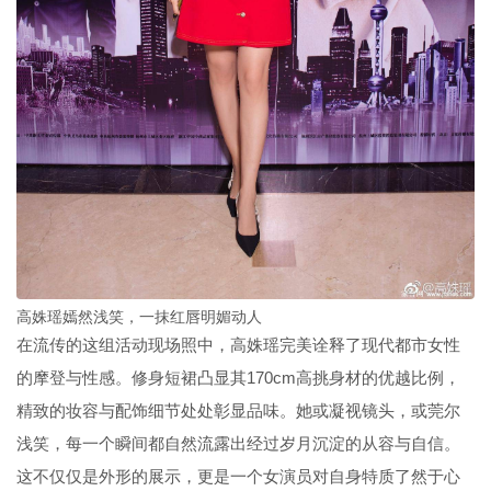
高姝瑶嫣然浅笑，一抹红唇明媚动人
在流传的这组活动现场照中，高姝瑶完美诠释了现代都市女性
的摩登与性感。修身短裙凸显其170cm高挑身材的优越比例，
精致的妆容与配饰细节处处彰显品味。她或凝视镜头，或莞尔
浅笑，每一个瞬间都自然流露出经过岁月沉淀的从容与自信。
这不仅仅是外形的展示，更是一个女演员对自身特质了然于心