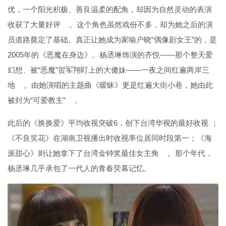
优，一个阳光积极、善良温柔的配角，却因为自然灵动的表演
收获了大量好评
。这个角色虽然戏份不多，却为她之后的演
员道路奠定了基础。真正让她成为家喻户晓“偶像剧女王”的，是
2005年的《恶魔在身边》。杨丞琳饰演的齐悦——那个整天爱
幻想、被“恶魔”贺军翔盯上的大傻妹——一夜之间红遍两岸三
地
。由她演唱的主题曲《暧昧》更是红遍大街小巷，她由此
被封为“可爱教主”
。
此后的《换换爱》平均收视突破6，创下台湾华视的最好收视
；
《不良笑花》在湖南卫视播出时收视率位居同时段第一；《海
派甜心》则让她拿下了台湾金钟奖最佳女主角
。那个年代，
杨丞琳几乎承包了一代人的青春荧幕记忆。