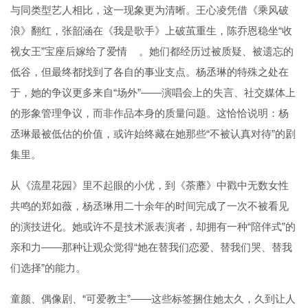
与同类型艺人相比，这一现象更为清晰。王心凌凭借《乘风破
浪》翻红，张韶涵在《我是歌手》上破茧重生，陈乔恩稳坐“收
视女王”宝座后嫁给了爱情
。她们都经历过被质疑、被遗忘的
低谷，但最终都找到了各自的事业支点。杨丞琳的特殊之处在
于，她的争议更多来自“场外”——演唱会上的失言、社交媒体上
的形象管理争议，而非作品本身的质量问题。这恰恰说明：杨
丞琳最被低估的价值，或许始终藏在她那些“不被认真对待”的剧
集里。
从《流星花园》里不起眼的小优，到《荼蘼》中戳中无数女性
共鸣的郑如薇，杨丞琳用二十余年的时间完成了一次不被看见
的演技进化。她或许不是技术派表演者，却拥有一种“陪伴式”的
亲和力——那种让观众觉得“她在替我们恋爱、替我们哭、替我
们选择”的能力。
童颜、偶像剧、“可爱教主”——这些标签捆住她太久，久到让人