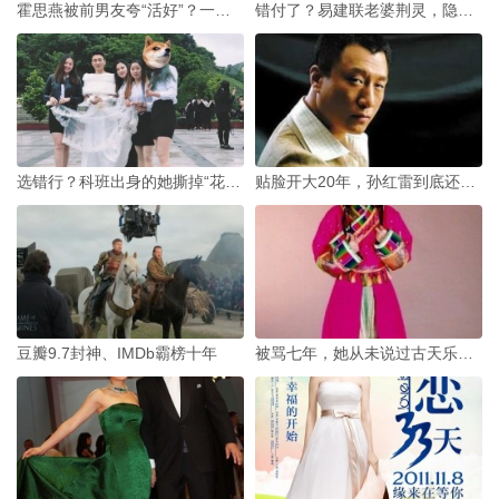
霍思燕被前男友夸“活好”？一句被误解15年的话
错付了？易建联老婆荆灵，隐忍多年的体坛贤内助究竟图什么
选错行？科班出身的她撕掉“花瓶”标签
贴脸开大20年，孙红雷到底还藏着多少面？
豆瓣9.7封神、IMDb霸榜十年
被骂七年，她从未说过古天乐一句坏话，更没提过“艾滋”二字