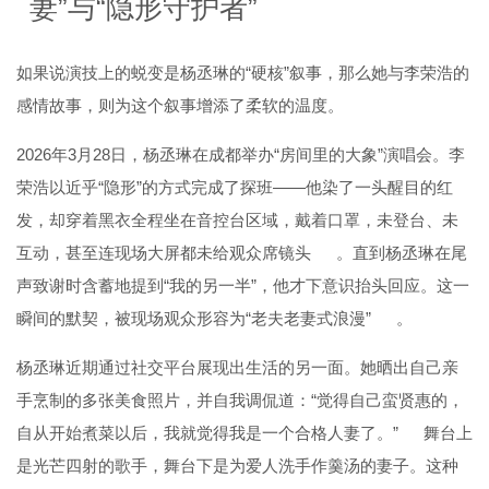
妻”与“隐形守护者”
如果说演技上的蜕变是杨丞琳的“硬核”叙事，那么她与李荣浩的
感情故事，则为这个叙事增添了柔软的温度。
2026年3月28日，杨丞琳在成都举办“房间里的大象”演唱会。李
荣浩以近乎“隐形”的方式完成了探班——他染了一头醒目的红
发，却穿着黑衣全程坐在音控台区域，戴着口罩，未登台、未
互动，甚至连现场大屏都未给观众席镜头
。直到杨丞琳在尾
声致谢时含蓄地提到“我的另一半”，他才下意识抬头回应。这一
瞬间的默契，被现场观众形容为“老夫老妻式浪漫”
。
杨丞琳近期通过社交平台展现出生活的另一面。她晒出自己亲
手烹制的多张美食照片，并自我调侃道：“觉得自己蛮贤惠的，
自从开始煮菜以后，我就觉得我是一个合格人妻了。”
舞台上
是光芒四射的歌手，舞台下是为爱人洗手作羹汤的妻子。这种