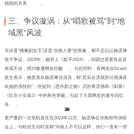
稳固的关系
。
三、争议漩涡：从“唱歌被骂”到“地
域黑”风波
无论是“偶像剧女王”还是“合格人妻”的形象，都不足以让杨丞琳
免于争议。2024年，她登上《歌手2024》，却因过度紧张走音
表现不佳，唱功惨遭网友狂酸
。与此同时，有网友在Dcard
发文表示，她更喜欢杨丞琳当演员，称“其实在演戏部分我满喜
欢她的演技的”，并提到《恶作剧之吻》式的青涩感和《刺青》
《红衣小女孩2》中的角色突破，勾起了大票网友的童年回忆
杀
。
36
36
36
36
33
33
33
34
25
36
25
25
50
21
21
51
25
25
3
2
1
1
2
1
更严重的一次危机发生在2023年12月。杨丞琳在河南郑州演唱
会上，与粉丝互动时笑称“河南人不可以这样，你们一直有一些