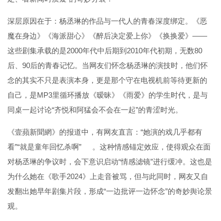
深层原因在于：杨丞琳的作品与一代人的青春深度绑定。《恶
魔在身边》《海派甜心》《醉后决定爱上你》《换换爱》——
这些剧集承载的是2000年代中后期到2010年代初期，无数80
后、90后的青春记忆。当网友们怀念杨丞琳的演技时，他们怀
念的其实不只是表演本身，更是那个守在电视机前等待更新的
自己，是MP3里循环播放《暧昧》《雨爱》的学生时代，是与
同桌一起讨论“齐悦和阿猛会不会在一起”的青涩时光。
《壹蘋新聞網》的报道中，有网友直言：“她演的戏几乎都有
看”“就是童年回忆杀啊”
。这种情感锚定效应，使得观众在面
对杨丞琳的争议时，会下意识启动“情感滤镜”进行缓冲。这也是
为什么她在《歌手2024》上走音被骂，但与此同时，网友又自
发翻出她早年剧集片段，形成“一边批评一边怀念”的奇妙舆论景
观。