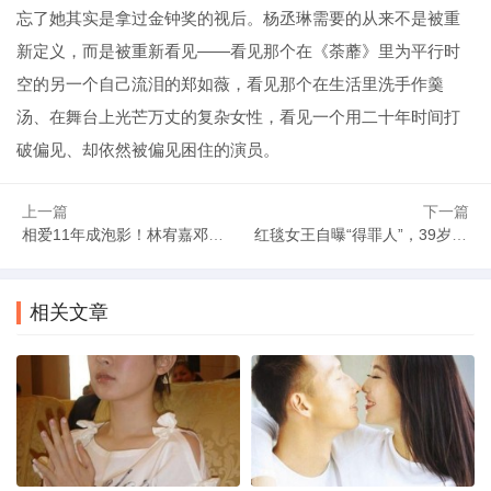
忘了她其实是拿过金钟奖的视后。杨丞琳需要的从来不是被重
新定义，而是被重新看见——看见那个在《荼蘼》里为平行时
空的另一个自己流泪的郑如薇，看见那个在生活里洗手作羹
汤、在舞台上光芒万丈的复杂女性，看见一个用二十年时间打
破偏见、却依然被偏见困住的演员。
上一篇
下一篇
相爱11年成泡影！林宥嘉邓紫棋分手原因大揭秘
红毯女王自曝“得罪人”，39岁杨幂不必讨好的底气
相关文章