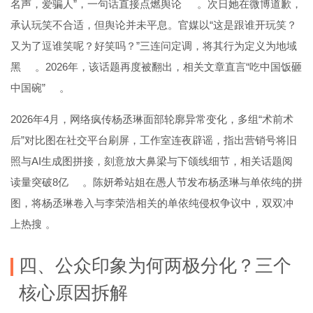
名声，爱骗人”，一句话直接点燃舆论
。次日她在微博道歉，
承认玩笑不合适，但舆论并未平息。官媒以“这是跟谁开玩笑？
又为了逗谁笑呢？好笑吗？”三连问定调，将其行为定义为地域
黑
。2026年，该话题再度被翻出，相关文章直言“吃中国饭砸
中国碗”
。
2026年4月，网络疯传杨丞琳面部轮廓异常变化，多组“术前术
后”对比图在社交平台刷屏，工作室连夜辟谣，指出营销号将旧
照与AI生成图拼接，刻意放大鼻梁与下颌线细节，相关话题阅
读量突破8亿
。陈妍希站姐在愚人节发布杨丞琳与单依纯的拼
图，将杨丞琳卷入与李荣浩相关的单依纯侵权争议中，双双冲
上热搜
。
四、公众印象为何两极分化？三个
核心原因拆解