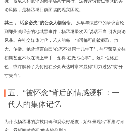
疵，被放大和批评的概率远高于同行。这种身份错位带来的舆
论风险，是杨丞琳目前面临的现实困境。
其三，“话多必失”的公众人物宿命。
从早年综艺中的争议言论
到郑州演唱会的地域黑事件，杨丞琳屡次因“说话不当”引发舆论
风暴。在社交媒体时代，艺人的每一句话都可能被截取、放
大、传播。她曾坦言自己“心态不健康十几年了”，与李荣浩交往
初期甚至不敢在街上牵手，觉得“在做亏心事”
。这种性格底
色，或许解释了为何她在公众表达时常常显得“用力过猛”或“分
寸失当”。
五、“被怀念”背后的情感逻辑：一
代人的集体记忆
为什么杨丞琳的演技口碑和观众好感度，始终呈现出“看剧时肯
定、看新闻时质疑”的奇妙分裂？