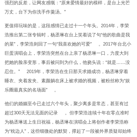
强烈的反差，让网友感慨：“原来爱情最好的模样，是台上光芒
万丈，台下为你洗手作羹汤。”
更值得玩味的是，这段感情已走过十一个年头。2014年，李荣
浩推出第二张专辑时，杨丞琳在台上笑着说了句“他的歌曲是我
的菜”，李荣浩则回了一句“我喜欢她的可爱”
。2017年台北小
巨蛋演唱会上，李荣浩突然在台上亲了杨丞琳一口，力度大到
把她的脸亲变形，事后被问到为什么，他挠头说：“就是……没
忍住。”
2019年，李荣浩在生日那天求婚成功，杨丞琳穿着
睡衣、夹着发夹、素颜躺在床上被求婚的视频，被粉丝称为“娱
乐圈最真实的名场面”
。
他们的婚姻至今已走过六个年头，聚少离多是常态，甚至有过
超过300天无法见面的记录
。但李荣浩连续十年在零点准时
为杨丞琳送上生日祝福，杨丞琳在演唱会上将创作者李荣浩称
为“枕边人”，这些细微处的默契，撑起了一段被外界质疑却始终