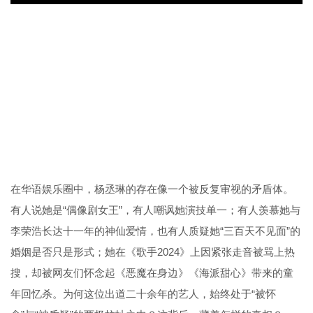
在华语娱乐圈中，杨丞琳的存在像一个被反复审视的矛盾体。
有人说她是“偶像剧女王”，有人嘲讽她演技单一；有人羡慕她与
李荣浩长达十一年的神仙爱情，也有人质疑她“三百天不见面”的
婚姻是否只是形式；她在《歌手2024》上因紧张走音被骂上热
搜，却被网友们怀念起《恶魔在身边》《海派甜心》带来的童
年回忆杀。为何这位出道二十余年的艺人，始终处于“被怀