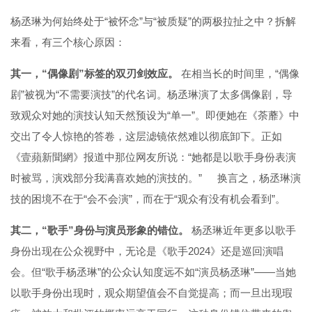
杨丞琳为何始终处于“被怀念”与“被质疑”的两极拉扯之中？拆解
来看，有三个核心原因：
其一，“偶像剧”标签的双刃剑效应。
在相当长的时间里，“偶像
剧”被视为“不需要演技”的代名词。杨丞琳演了太多偶像剧，导
致观众对她的演技认知天然预设为“单一”。即便她在《荼蘼》中
交出了令人惊艳的答卷，这层滤镜依然难以彻底卸下。正如
《壹蘋新聞網》报道中那位网友所说：“她都是以歌手身份表演
时被骂，演戏部分我满喜欢她的演技的。”
换言之，杨丞琳演
技的困境不在于“会不会演”，而在于“观众有没有机会看到”。
其二，“歌手”身份与演员形象的错位。
杨丞琳近年更多以歌手
身份出现在公众视野中，无论是《歌手2024》还是巡回演唱
会。但“歌手杨丞琳”的公众认知度远不如“演员杨丞琳”——当她
以歌手身份出现时，观众期望值会不自觉提高；而一旦出现瑕