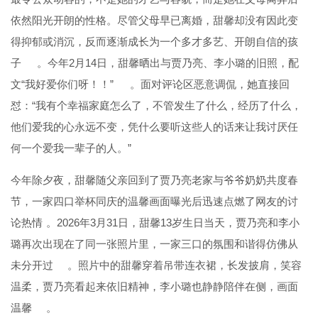
依然阳光开朗的性格。尽管父母早已离婚，甜馨却没有因此变
得抑郁或消沉，反而逐渐成长为一个多才多艺、开朗自信的孩
子
。今年2月14日，甜馨晒出与贾乃亮、李小璐的旧照，配
文“我好爱你们呀！！”
。面对评论区恶意调侃，她直接回
怼：“我有个幸福家庭怎么了，不管发生了什么，经历了什么，
他们爱我的心永远不变，凭什么要听这些人的话来让我讨厌任
何一个爱我一辈子的人。”
今年除夕夜，甜馨随父亲回到了贾乃亮老家与爷爷奶奶共度春
节，一家四口举杯同庆的温馨画面曝光后迅速点燃了网友的讨
论热情
。2026年3月31日，甜馨13岁生日当天，贾乃亮和李小
璐再次出现在了同一张照片里，一家三口的氛围和谐得仿佛从
未分开过
。照片中的甜馨穿着吊带连衣裙，长发披肩，笑容
温柔，贾乃亮看起来依旧精神，李小璐也静静陪伴在侧，画面
温馨
。