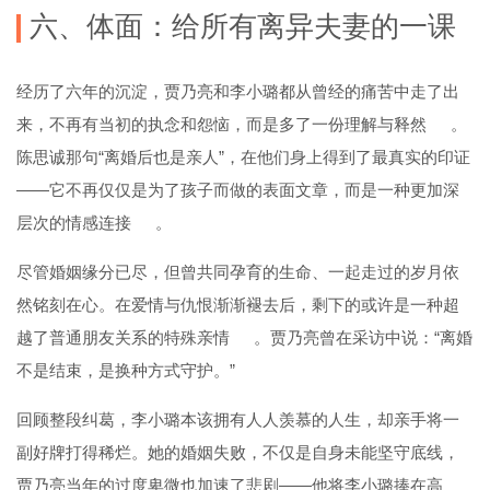
六、体面：给所有离异夫妻的一课
经历了六年的沉淀，贾乃亮和李小璐都从曾经的痛苦中走了出
来，不再有当初的执念和怨恼，而是多了一份理解与释然
。
陈思诚那句“离婚后也是亲人”，在他们身上得到了最真实的印证
——它不再仅仅是为了孩子而做的表面文章，而是一种更加深
层次的情感连接
。
尽管婚姻缘分已尽，但曾共同孕育的生命、一起走过的岁月依
然铭刻在心。在爱情与仇恨渐渐褪去后，剩下的或许是一种超
越了普通朋友关系的特殊亲情
。贾乃亮曾在采访中说：“离婚
不是结束，是换种方式守护。”
回顾整段纠葛，李小璐本该拥有人人羡慕的人生，却亲手将一
副好牌打得稀烂。她的婚姻失败，不仅是自身未能坚守底线，
贾乃亮当年的过度卑微也加速了悲剧——他将李小璐捧在高