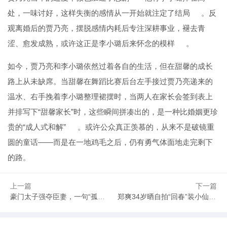
处，一味讨好，这样失衡的感情从一开始就注定了结局
。反
观离婚后的贾乃亮，摆脱感情内耗后专注深耕事业，褪去青
涩、愈发成熟，或许这正是李小璐后来怀念的模样
。
如今，贾乃亮和李小璐依然过着各自的生活，但在甜馨的成长
路上从未缺席。当甜馨在舞蹈比赛后台左手接过贾乃亮递来的
温水、右手挽着李小璐整理裙摆时，当两人在家长会签到表上
并排写下“甜馨家长”时，这些瞬间拼凑出的，是一种比婚姻更珍
贵的“成人式和解”
。或许公众真正羡慕的，从来不是破镜重
圆的童话——而是在一地鸡毛之后，仍有勇气体面地走完剩下
的路。
上一篇
下一篇
豪门太子强夺臣妻，一句“孤只说过借，何时答应过还”引爆全网
郑爽34岁晒自拍“回春”装小仙女，现实中债台高筑成弃子