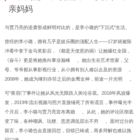
亲妈妈
与贾乃亮的逆袭形成鲜明对比的，是李小璐的“下沉式”生活。
曾经的李小璐，拥有几乎是娱乐圈的顶配人生——17岁就被陈
冲看中拿下金马奖影后，《都是天使惹的祸》让她爆红全国，
《奋斗》更是将她推向事业巅峰
。她出生在艺术世家，父
母、爷爷都从事影视行业，从小拥有别人难以企及的资源
。
2008年，她成为继刘亦菲之后的金鹰女神，前途一片光明
。
可“夜宿门”事件让她从风光无限跌入舆论谷底。2018年风波爆
发，2019年流出视频与照片直接锤死了所有谎言，事件曝光半
个月后，李小璐与贾乃亮宣布离婚
。从此，她的评论区彻底
变了味，各种嘲讽、玩梗、恶意调侃层出不穷
。面对过分的
留言，李小璐也会直接回怼，但错已铸成，再多辩解也难以挽
回口碑
。