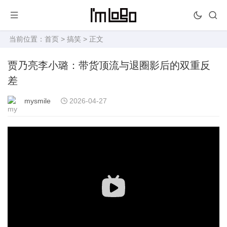
当前位置：
首页
>
搞笑
> 正文
贾乃亮李小璐：带货顶流与退圈影后的双重反
差
mysmile
2026-04-27