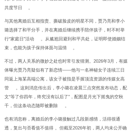
共度节日
。
与其他离婚后互相指责、撕破脸皮的明星不同，贾乃亮和李小
璐选择了和平分手，并在离婚后继续携手陪伴孩子，时不时举
行“家庭日”活动
。从尴尬回避到和平共处，证明即使婚姻结
束，也能为孩子保持体面与温情
。
不过，两人关系的微妙之处也时常引发猜测。2026年3月，有媒
体曝光贾乃亮疑似有了新恋情——他与一名神秘女子连续三日
同返上海某高端公寓，该女子被指是手握顶流资源的传媒女高
管
。这则消息传出后，李小璐在凌晨三点突然发布动态，配
文“等了你四年，终究没有以后了”，配图是月光下摇曳的空秋
千，但这条动态随即被删除
。
也有消息称，离婚后的李小璐接触过几段新感情，活得很通
透，复出与否看值不值得
。但截至2026年初，两人均未公开确