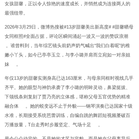
女孩甜馨，正以令人惊艳的速度成长，并悄然成为连接两人的
最强纽带。
2026年3月29日，微博热搜被#13岁甜馨美出新高度# #甜馨晒母
女同框照#全面占据，评论区瞬间涌起一波又一波的赞叹浪潮
。谁曾料到，当年综艺镜头前奶声奶气喊出“我们白着呢”的稚
嫩小丫头，如今已亭亭玉立，与李小璐并肩而立宛如一对亲姐
妹
。
年仅13岁的甜馨实测身高已达163厘米，与母亲同框时视线几乎
齐平。她的眼型与神韵承袭了李小璐的明眸灵动，鼻梁挺拔、
下颌线条则复刻了贾乃亮的立体感，堪称父母五官优势的精准
融合体
。她的蜕变远不止于外貌——钢琴演奏已达国家十级
水准，长期接受系统芭蕾训练，自编自跳的舞蹈短视频屡破百
万播放量，T台走秀时步履坚定、气场十足
。
最令公众动容的，不是她的才艺与容貌，而是她在父母离异后