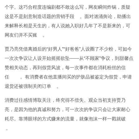
个字。这巧合程度连编剧都不敢这么写，网友瞬间炸锅，质疑
这是不是刻意制造话题的营销手段
。面对汹涌舆论，助播出
来解释长相是天生的，有人说她入职好几年了不是新来的，可
网友们并不买账
。
贾乃亮凭借离婚后的“好男人”“好爸爸”人设圈了不少粉，可如今
一次次争议让人设开始摇摇欲坠——从“不顾家”争议，到甜馨点
赞相关动态，再到假货风波，每一次事件都在消耗粉丝的信
任
。有消费者在他直播间买的护肤品被鉴定为假货，申请
退货还被强制关闭订单
。
消费过往感情博取关注，终究得不偿失。观众当初支持贾乃
亮，是因为他的真诚和努力，可一次次的争议只会让大家耐心
耗尽。靠博眼球的方式赚来的流量，就像泡沫一样一戳就破
。