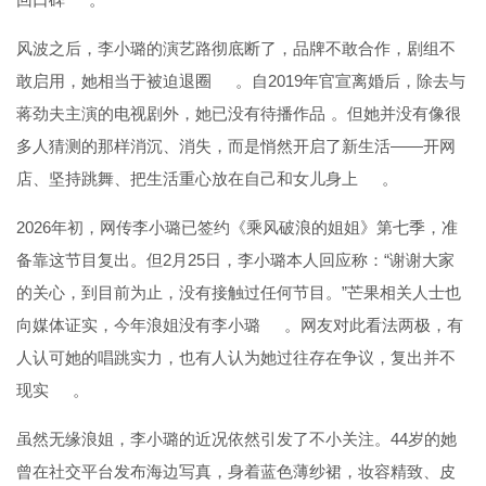
风波之后，李小璐的演艺路彻底断了，品牌不敢合作，剧组不
敢启用，她相当于被迫退圈
。自2019年官宣离婚后，除去与
蒋劲夫主演的电视剧外，她已没有待播作品
。但她并没有像很
多人猜测的那样消沉、消失，而是悄然开启了新生活——开网
店、坚持跳舞、把生活重心放在自己和女儿身上
。
2026年初，网传李小璐已签约《乘风破浪的姐姐》第七季，准
备靠这节目复出。但2月25日，李小璐本人回应称：“谢谢大家
的关心，到目前为止，没有接触过任何节目。”芒果相关人士也
向媒体证实，今年浪姐没有李小璐
。网友对此看法两极，有
人认可她的唱跳实力，也有人认为她过往存在争议，复出并不
现实
。
虽然无缘浪姐，李小璐的近况依然引发了不小关注。44岁的她
曾在社交平台发布海边写真，身着蓝色薄纱裙，妆容精致、皮