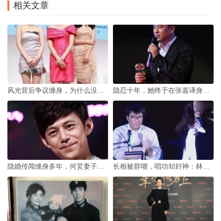
相关文章
风光背后争议缠身，为什么没人敢动曾志伟
隐忍十年，她终于在张嘉译身后发光
隐婚传闻缠身多年，何炅妻子个人资料为何始终是娱乐圈未解之谜
长相被群嘲，唱功却封神：林忆莲经典歌曲全记录