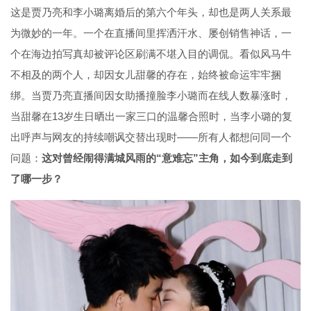
这是贾乃亮和李小璐离婚后的第六个年头，却也是两人关系最
为微妙的一年。一个在直播间里挥洒汗水、屡创销售神话，一
个在海边拍写真却被评论区刷满不堪入目的调侃。看似风马牛
不相及的两个人，却因女儿甜馨的存在，始终被命运牢牢捆
绑。当贾乃亮直播间因女助播撞脸李小璐而在线人数暴涨时，
当甜馨在13岁生日晒出一家三口的温馨合照时，当李小璐的复
出呼声与网友的持续嘲讽交替出现时——所有人都想问同一个
问题：
这对曾经闹得满城风雨的“意难忘”主角，如今到底走到
了哪一步？