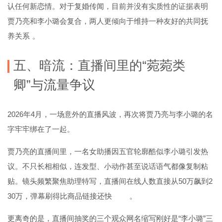
认任何新恋情。对于复婚传闻，目前并没有实质性的证据表明
贾乃亮和李小璐会复合，两人更倾向于维持一种友好的共同抚
养关系
。
五、暗流：直播间里的“菀菀类
卿”与流量争议
2026年4月，一场意外的直播风波，再次将贾乃亮与李小璐的名
字牢牢绑在了一起。
贾乃亮的直播间里，一名女助播因五官轮廓酷似李小璐引发热
议。不只长相相似，连发型、小动作甚至说话语气都像复制粘
贴。镜头频繁聚焦助理特写，直播间在线人数直接从50万飙到2
30万，弹幕刷得比商品链接还快
。
更离奇的是，直播间抽奖的三个观众网名缩写刚好是“李小璐”三