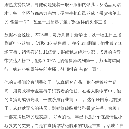
蹭热度捞快钱。可他硬是凭着一股不服输的劲儿，从选品到话
术，每一个环节都亲力亲为，硬生生把自己熬成了带货榜单上
的“销量一哥”，甚至一度超越了董宇辉这样的头部主播
。
数据不会说谎。2025年，贾乃亮携手新华社，以一场生日直播
刷新行业认知，实现2.3亿销售额
。整个618期间，他共做了10
场直播，销售额超过11亿元，继续稳居绝对头部
。5月的抖音
带货达人榜中，他以7.07亿元的销售额名列第一，力压与辉同
行、疯狂小杨哥等头部主播，登顶抖音“带货一哥”
。
他的直播间没有明星架子，认真研究产品、耐心解答粉丝疑
问，用真诚和专业赢得了消费者的信任。在各大购物节中，他
的直播间成绩亮眼，一度跻身行业前五
。这个来自东北的汉
子，从默默无名的演员，到婚姻破裂后转型带货主播，像极了
一部充满反转的现实剧
。如今的他，早已不是那个在感情里小
心翼翼的丈夫，而是在直播界站稳脚跟的“顶流主播”，活成了自