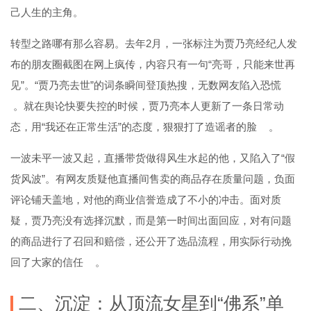
己人生的主角。
转型之路哪有那么容易。去年2月，一张标注为贾乃亮经纪人发
布的朋友圈截图在网上疯传，内容只有一句“亮哥，只能来世再
见”。“贾乃亮去世”的词条瞬间登顶热搜，无数网友陷入恐慌
。就在舆论快要失控的时候，贾乃亮本人更新了一条日常动
态，用“我还在正常生活”的态度，狠狠打了造谣者的脸
。
一波未平一波又起，直播带货做得风生水起的他，又陷入了“假
货风波”。有网友质疑他直播间售卖的商品存在质量问题，负面
评论铺天盖地，对他的商业信誉造成了不小的冲击。面对质
疑，贾乃亮没有选择沉默，而是第一时间出面回应，对有问题
的商品进行了召回和赔偿，还公开了选品流程，用实际行动挽
回了大家的信任
。
二、沉淀：从顶流女星到“佛系”单