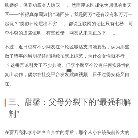
肤娇好，保养功底令人惊叹
。然而评论区却沦为调侃的重灾
区——“长得真像周淑怡”“璐回头，我是阿万”“还有没有和万万一
起玩？”类似评论层出不穷
。都说互联网的记忆只有七秒，可
李小璐的遭遇证明，有些过错，网友从未真正放下
。
不过，近日也有不少网友在评论区喊话支持她复出，认为那些
做了错事的男明星还能继续拍戏上综艺，为什么女性就不行
？这番言论引发了不少共鸣。但李小璐至今没有任何实质性的
25
33
33
33
33
33
33
33
33
29
29
37
37
37
53
50
50
50
50
25
20
20
21
21
66
21
21
21
25
21
42
42
25
25
25
66
37
37
66
1
1
5
1
1
1
9
5
9
9
9
5
9
9
复出动作，偶尔在社交平台发发跳舞视频，日子过得安稳又自
在。
三、甜馨：父母分裂下的“最强和解
剂”
在贾乃亮和李小璐各自奔忙的背后，那个从小在镜头前长大的