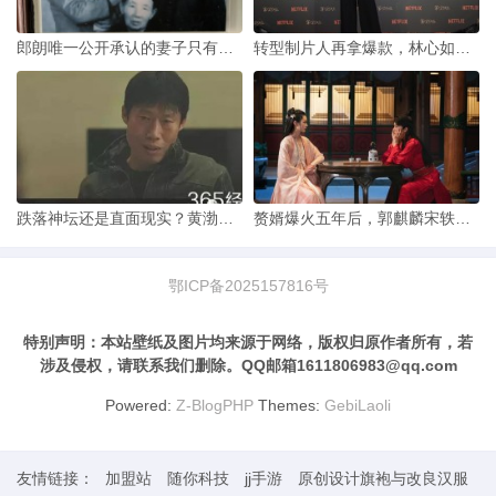
郎朗唯一公开承认的妻子只有吉娜·爱丽丝
转型制片人再拿爆款，林心如不再是那个紫薇格格
跌落神坛还是直面现实？黄渤新电影撕掉喜剧面具
赘婿爆火五年后，郭麒麟宋轶带着第二季杀回来了
鄂ICP备2025157816号
特别声明：本站壁纸及图片均来源于网络，版权归原作者所有，若
涉及侵权，请联系我们删除。QQ邮箱1611806983@qq.com
Powered:
Z-BlogPHP
Themes:
GebiLaoli
友情链接：
加盟站
随你科技
jj手游
原创设计旗袍与改良汉服