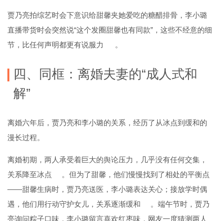
贾乃亮拍综艺时会下意识给甜馨夹她爱吃的糖醋排骨，李小璐
直播带货时会突然说“这个发圈甜馨也有同款”，这些不经意的细
节，比任何声明都更有说服力
。
四、同框：离婚夫妻的“成人式和
解”
离婚六年后，贾乃亮和李小璐的关系，经历了从冰点到缓和的
漫长过程。
离婚初期，两人承受着巨大的舆论压力，几乎没有任何交集，
关系降至冰点
。但为了甜馨，他们慢慢找到了相处的平衡点
——甜馨生病时，贾乃亮送医，李小璐表达关心；接放学时偶
遇，他们用行动守护女儿，关系逐渐缓和
。端午节时，贾乃
亮询问粽子口味，李小璐留言喜欢红枣味，网友一度猜测两人