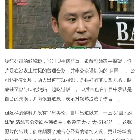
经纪公司的解释称，当时IU生病严重，银赫到她家中探望，照
片是在沙发上拍摄的普通合影，并非公众误以为的“床照”
。公
司还补充说明，两人出道前就相识，是很好的前后辈关系，银
赫甚至曾与IU的妈妈一起吃过饭
。IU后来也在节目中承认是
自己的失误，并向银赫道歉，表示对银赫造成了伤害
。
但这样的解释并没有平息舆论。自IU出道以来，一直以“国民妹
妹”的清纯形象活跃在韩娱圈，收割了大批“大叔粉丝”
。这张
照片的出现，彻底颠覆了她苦心经营的清纯人设。更让粉丝愤