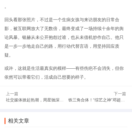
。
回头看那张照片，不过是一个生病女孩与来访朋友的日常合
影，被互联网放大了无数倍，最终变成了一场持续十余年的舆
论风暴。银赫从未公开抱怨过谁，也从未借机炒作自己。他只
是一步一步地走自己的路，用行动代替言语，用坚持回应质
疑。
或许，这就是生活最真实的模样——有些伤疤不会消失，但你
依然可以带着它们，活成自己想要的样子。
上一篇
下一篇
社交媒体掀起热潮，周星驰深藏十多年的另一面，终于浮出水面
铁三角合体！“综艺之神”邓超的喜剧面具下，藏着怎样的真实人生？
相关文章