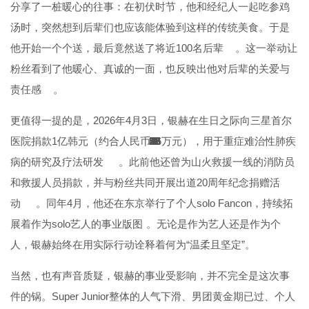
分享了一桩暖心的往事：在初伏时节，他和经纪人一起吃参鸡
汤时，突然想到后辈们也应该能体验到这样的传统美食。于是
他开始一个个送，最后竟然送了将近100名后辈
。这一举动让
粉丝看到了他暖心、真诚的一面，也反映出他对后辈的关爱与
责任感
。
更值得一提的是，2026年4月3日，银赫在生日之际向三星首尔
17
36
38
36
36
36
17
17
17
27
27
29
60
52
52
52
17
2
1
2
1
1
5
1
8
8
医院捐款1亿韩元（约合人民币46万元），用于重症难治性肺疾
病的研究及疗法研发
。此前他还曾为山火救援一线的消防员
和救援人员捐款，并与粉丝共同开展出道20周年纪念捐赠活
动
。同年4月，他还在东京举行了个人solo Fancon，持续拓
展着作为solo艺人的事业版图
。无论是作为艺人还是作为个
人，银赫始终在用实际行动诠释着何为“温柔且坚定”。
当然，也有声音质疑，银赫的事业受影响，并不完全是这次事
件的锅。Super Junior整体的人气下滑、男团黄金期已过、个人