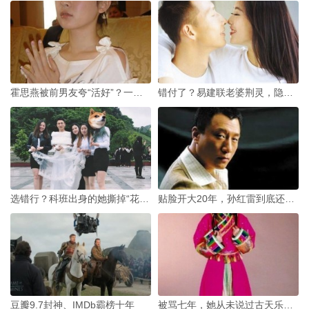
霍思燕被前男友夸“活好”？一句被误解15年的话
错付了？易建联老婆荆灵，隐忍多年的体坛贤内助究竟图什么
选错行？科班出身的她撕掉“花瓶”标签
贴脸开大20年，孙红雷到底还藏着多少面？
豆瓣9.7封神、IMDb霸榜十年
被骂七年，她从未说过古天乐一句坏话，更没提过“艾滋”二字