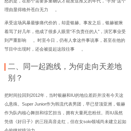
怒的是，在那个需要多重确认才能发送推文的年代，“手滑”这个
理由显得格外苍白无力
。
承受这场风暴最惨痛代价的，却是银赫。事发之后，银赫被揪
着骂了好几年，他成了很多人眼里“不负责任的人”，演艺事业受
到严重影响
。时至今日，仍有人拿这件事说事，甚至在他的
节目中出现时，还会被提起这段往事
。
二、同一起跑线，为何走向天差地
别？
把时间拉回到2012年，当时银赫和IU的地位差距并没有今天这
么悬殊。Super Junior作为韩流代表男团，早已登顶亚洲，银赫
作为队内核心舞担和综艺担当，拥有大量死忠粉丝。而IU虽然
凭借《好日子》的三段高音走红，但在女solo领域尚未建立起如
今的绝对统治力。