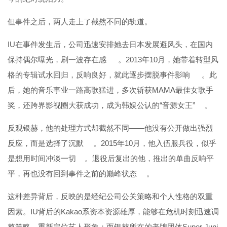
但事件之后，两人走上了截然不同的轨道。
IU在事件发生后，公司迅速安排她去日本发展避风头，在国内
保持偶尔曝光，刷一波存在感
。2013年10月，她带着转型风
格的专辑试水回归，反响良好，就此逐步摆脱事件影响
。此
后，她的音乐事业一路高歌猛进，多次斩获MAMA最佳女歌手
奖，还跨界影视圈大获成功，成为韩娱公认的“音源女王”
。
反观银赫，他的处理方式却截然不同——他没有公开做出强烈
反应，而是选择了沉默
。2015年10月，他入伍服兵役，似乎
是想用时间冲淡一切
。退役后复出的他，推出的单曲反响平
平，再也没有回到事件之前的巅峰状态
。
这种差异背后，反映的是经纪公司公关策略和个人性格的双重
因素。IU背后的Kakao系资本资源雄厚，能够在危机时刻迅速调
整策略、重新定位艺人形象；而银赫所在的老牌团体Super Juni