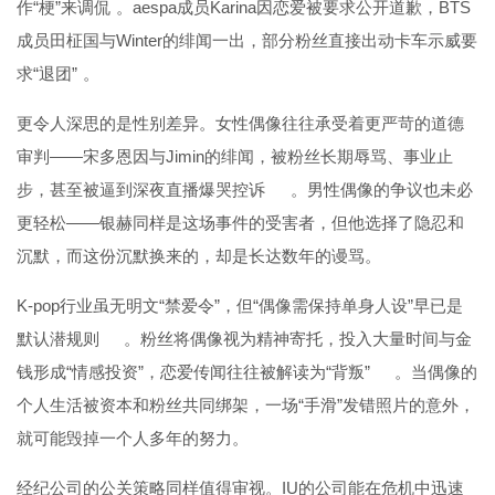
作“梗”来调侃
。aespa成员Karina因恋爱被要求公开道歉，BTS
成员田柾国与Winter的绯闻一出，部分粉丝直接出动卡车示威要
求“退团”
。
更令人深思的是性别差异。女性偶像往往承受着更严苛的道德
审判——宋多恩因与Jimin的绯闻，被粉丝长期辱骂、事业止
步，甚至被逼到深夜直播爆哭控诉
。男性偶像的争议也未必
更轻松——银赫同样是这场事件的受害者，但他选择了隐忍和
沉默，而这份沉默换来的，却是长达数年的谩骂。
K-pop行业虽无明文“禁爱令”，但“偶像需保持单身人设”早已是
默认潜规则
。粉丝将偶像视为精神寄托，投入大量时间与金
钱形成“情感投资”，恋爱传闻往往被解读为“背叛”
。当偶像的
个人生活被资本和粉丝共同绑架，一场“手滑”发错照片的意外，
就可能毁掉一个人多年的努力。
经纪公司的公关策略同样值得审视。IU的公司能在危机中迅速