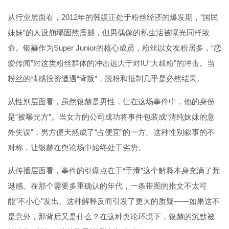
从行业层面看，2012年的韩娱正处于粉丝经济的爆发期，“国民
妹妹”的人设崩塌固然震撼，但男偶像的私生活被曝光同样致
命。银赫作为Super Junior的核心成员，粉丝以女友粉居多，“恋
爱传闻”对这类粉丝群体的冲击远大于对IU“大叔粉”的冲击。当
粉丝的情感投资遭遇“背叛”，脱粉和抵制几乎是必然结果。
从性别层面看，虽然银赫是男性，但在这场事件中，他的身份
是“被曝光方”。当女方的公司成功将事件包装成“清纯妹妹的意
外失误”，男方便天然成了“占便宜”的一方。这种性别叙事的不
对称，让银赫在舆论场中始终处于劣势。
从传播层面看，事件的引爆点在于“手滑”这个解释本身充满了荒
诞感。在那个需要多重确认的年代，一条带图的推文不太可
能“不小心”发出。这种解释反而引发了更大的质疑——如果这不
是意外，那背后又是什么？在这种舆论环境下，银赫的沉默被