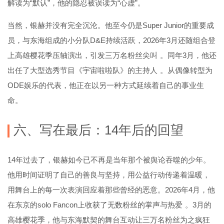
解读为“默认”，他的隐忍被误读为“心虚”。
当然，银赫并没有完全沉沦。他至今仍是Super Junior的重要成
员，与东海组成的小分队D&E持续活跃，2026年3月还随组合登
上高雄樱花季压轴演出，引发三万名粉丝尖叫
。同年3月，他还
出任了大型选秀节目《宇宙啦啦队》的主持人
。从偶像转型为
ODE娱乐的代表，他正在以另一种方式延续着自己的事业生
命。
六、写在最后：14年后的回望
14年过去了，银赫如今已不再是当年那个被舆论吞噬的少年。
他用时间证明了自己的善良与坚持，用公益行动传递着温暖，
用舞台上的每一次表演回应着那些曾经的恶意。2026年4月，他
在东京的solo Fancon上收获了无数粉丝的掌声与热爱
。3月的
高雄樱花季，他与东海默契的舞台互动让三万名粉丝为之疯狂