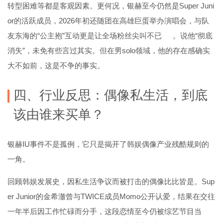
转型困难等都是客观因素。更何况，银赫至今仍然是Super Juni
or的活跃成员，2026年初还随团在高雄巨蛋举办演唱会，与队
友东海的“公主抱”互动更是让全场粉丝尖叫不已
。说他“彻底
消失”，未免有些言过其实。但在男solo领域，他的存在感确实
大不如前，这是不争的事实。
四、行业反思：偶像私生活，到底
该由谁来买单？
银赫IU事件不是孤例，它只是揭开了韩娱偶像产业残酷规则的
一角。
回顾韩娱发展史，因私生活争议而被打击的偶像比比皆是。Sup
er Junior的金希澈曾与TWICE成员Momo公开认爱，结果在交往
一年半后因工作忙碌而分手，这段恋情至今仍被综艺节目当