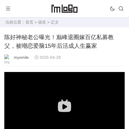
当前位置：
首页
>
搞笑
> 正文
陈好神秘老公曝光！巅峰退圈嫁百亿私募教
父，被嘲恋爱脑15年后活成人生赢家
mysmile
2026-04-28