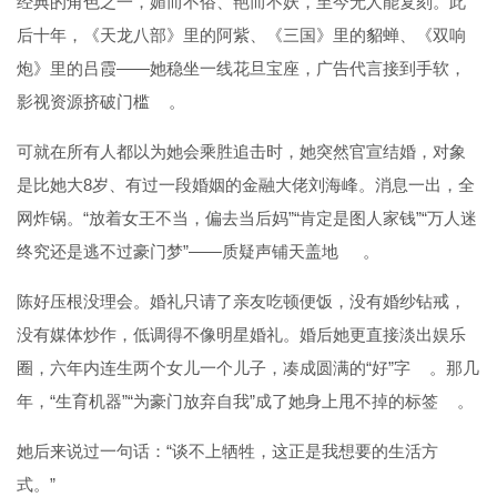
经典的角色之一，媚而不俗、艳而不妖，至今无人能复刻。此
后十年，《天龙八部》里的阿紫、《三国》里的貂蝉、《双响
炮》里的吕霞——她稳坐一线花旦宝座，广告代言接到手软，
影视资源挤破门槛
。
可就在所有人都以为她会乘胜追击时，她突然官宣结婚，对象
是比她大8岁、有过一段婚姻的金融大佬刘海峰。消息一出，全
网炸锅。“放着女王不当，偏去当后妈”“肯定是图人家钱”“万人迷
终究还是逃不过豪门梦”——质疑声铺天盖地
。
陈好压根没理会。婚礼只请了亲友吃顿便饭，没有婚纱钻戒，
没有媒体炒作，低调得不像明星婚礼。婚后她更直接淡出娱乐
圈，六年内连生两个女儿一个儿子，凑成圆满的“好”字
。那几
年，“生育机器”“为豪门放弃自我”成了她身上甩不掉的标签
。
她后来说过一句话：“谈不上牺牲，这正是我想要的生活方
式。”