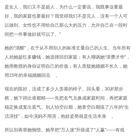
是女人，我们又不是超人，为什么一定要说，我既事业要最
好，我的家庭也要最好？我觉得我们不是完人，没有一个人可
以做到。女性也不用给自己那么大的压力，允许自己在一段时
间把一件事做好就可以了。”
她的“清醒”，在于从不用别人的标准丈量自己的人生。当年所有
人劝她趁红多赚钱，她选择回归家庭；有人嘲讽她“浪费才华”，
她用教授的身份证明自己的价值；有人质疑她婚姻不长久，她
用15年的幸福婚姻回击
。
现在的陈好，活成了多少人羡慕的样子。回头看，30岁那步
棋，她下得比谁都精——先把名气兑换成家庭时间，再把家庭
稳定换成复出底气。别人怕空白期，她拿空白期练了八年的“生
活演技”，如今演妈不用演，抱娃姿势就是生活本身
。
所以别再替她惋惜。她早把“万人迷”升级成了“人赢”——有戏