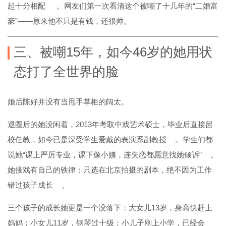
起十分相配
。网友们第一次看清这个被嘲了十几年的“二婚富
豪”——原来他不只是有钱，还很帅。
三、被嘲15年，如今46岁的她用状
态打了全世界的脸
婚后陈好并没有当甩手掌柜的阔太。
退圈后的她没闲着，2013年考取中戏艺术硕士，毕业后直接留
校任教，如今已是深受学生爱戴的表演系副教授
。学生们都
说她“课上严厉专业，课下像小姨，连失恋都愿意找她倾诉”
。
她接戏有自己的铁律：只选在北京拍摄的剧本，绝不因为工作
错过孩子成长
。
三个孩子的成长她更是一个没落下：大女儿13岁，身高快赶上
妈妈；小女儿11岁，钢琴过十级；小儿子刚上小学，已经会