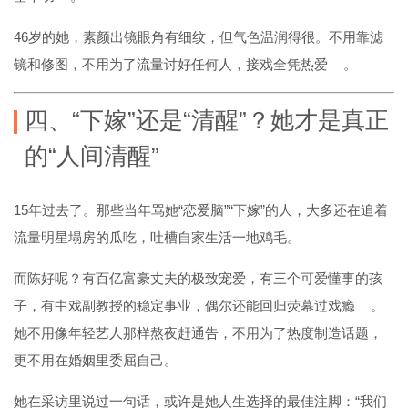
46岁的她，素颜出镜眼角有细纹，但气色温润得很。不用靠滤
镜和修图，不用为了流量讨好任何人，接戏全凭热爱
。
四、“下嫁”还是“清醒”？她才是真正
的“人间清醒”
15年过去了。那些当年骂她“恋爱脑”“下嫁”的人，大多还在追着
流量明星塌房的瓜吃，吐槽自家生活一地鸡毛。
而陈好呢？有百亿富豪丈夫的极致宠爱，有三个可爱懂事的孩
子，有中戏副教授的稳定事业，偶尔还能回归荧幕过戏瘾
。
她不用像年轻艺人那样熬夜赶通告，不用为了热度制造话题，
更不用在婚姻里委屈自己。
她在采访里说过一句话，或许是她人生选择的最佳注脚：“我们