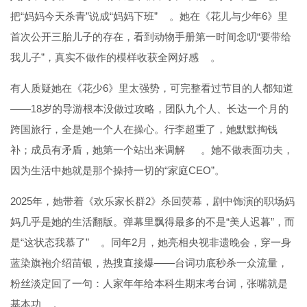
把“妈妈今天杀青”说成“妈妈下班”
。她在《花儿与少年6》里
首次公开三胎儿子的存在，看到动物手册第一时间念叨“要带给
我儿子”，真实不做作的模样收获全网好感
。
有人质疑她在《花少6》里太强势，可完整看过节目的人都知道
——18岁的导游根本没做过攻略，团队九个人、长达一个月的
跨国旅行，全是她一个人在操心。行李超重了，她默默掏钱
补；成员有矛盾，她第一个站出来调解
。她不做表面功夫，
因为生活中她就是那个操持一切的“家庭CEO”。
2025年，她带着《欢乐家长群2》杀回荧幕，剧中饰演的职场妈
妈几乎是她的生活翻版。弹幕里飘得最多的不是“美人迟暮”，而
是“这状态我慕了”
。同年2月，她亮相央视非遗晚会，穿一身
蓝染旗袍介绍苗银，热搜直接爆——台词功底秒杀一众流量，
粉丝淡定回了一句：人家年年给本科生期末考台词，张嘴就是
基本功
。