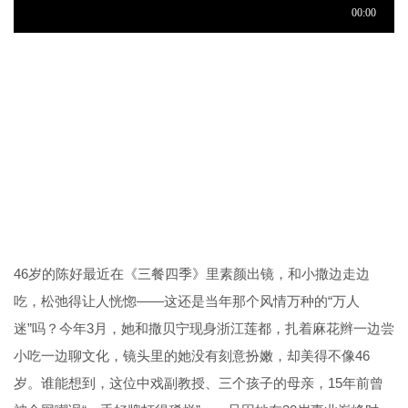
46岁的陈好最近在《三餐四季》里素颜出镜，和小撒边走边
吃，松弛得让人恍惚——这还是当年那个风情万种的“万人
迷”吗？今年3月，她和撒贝宁现身浙江莲都，扎着麻花辫一边尝
小吃一边聊文化，镜头里的她没有刻意扮嫩，却美得不像46
岁。谁能想到，这位中戏副教授、三个孩子的母亲，15年前曾