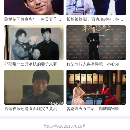
隐婚传闻缠身多年，何炅妻子个人资料为何始终是娱乐圈未解之谜
长相被群嘲，唱功却封神：林忆莲经典歌曲全记录
郎朗唯一公开承认的妻子只有吉娜·爱丽丝
转型制片人再拿爆款，林心如不再是那个紫薇格格
跌落神坛还是直面现实？黄渤新电影撕掉喜剧面具
赘婿爆火五年后，郭麒麟宋轶带着第二季杀回来了
鄂ICP备2025157816号