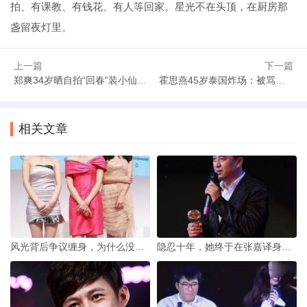
拍、有课教、有钱花、有人等回家。星光不在头顶，在厨房那
盏留夜灯里。
上一篇
下一篇
郑爽34岁晒自拍“回春”装小仙女，现实中债台高筑成弃子
霍思燕45岁泰国炸场：被骂半生“交际花”，凭一只狗翻身改写豪门剧本
相关文章
风光背后争议缠身，为什么没人敢动曾志伟
隐忍十年，她终于在张嘉译身后发光