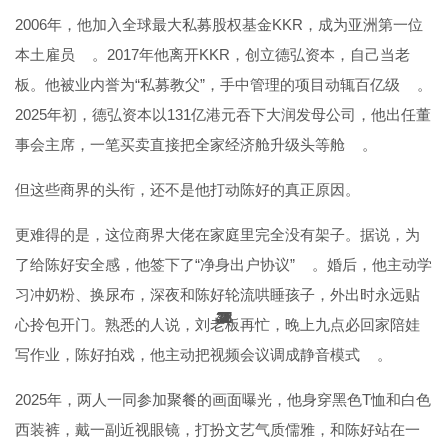
2006年，他加入全球最大私募股权基金KKR，成为亚洲第一位
本土雇员
。2017年他离开KKR，创立德弘资本，自己当老
板。他被业内誉为“私募教父”，手中管理的项目动辄百亿级
。
2025年初，德弘资本以131亿港元吞下大润发母公司，他出任董
事会主席，一笔买卖直接把全家经济舱升级头等舱
。
但这些商界的头衔，还不是他打动陈好的真正原因。
更难得的是，这位商界大佬在家庭里完全没有架子。据说，为
了给陈好安全感，他签下了“净身出户协议”
。婚后，他主动学
习冲奶粉、换尿布，深夜和陈好轮流哄睡孩子，外出时永远贴
32
26
37
43
11
11
11
11
11
2
2
3
3
1
3
1
2
2
2
1
1
2
2
3
2
1
心拎包开门。熟悉的人说，刘老板再忙，晚上九点必回家陪娃
写作业，陈好拍戏，他主动把视频会议调成静音模式
。
2025年，两人一同参加聚餐的画面曝光，他身穿黑色T恤和白色
西装裤，戴一副近视眼镜，打扮文艺气质儒雅，和陈好站在一