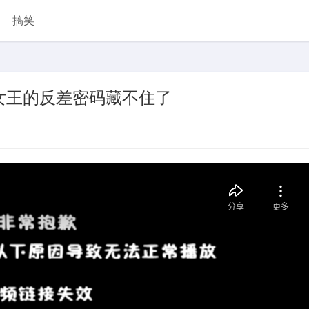
搞笑
女王的反差密码藏不住了