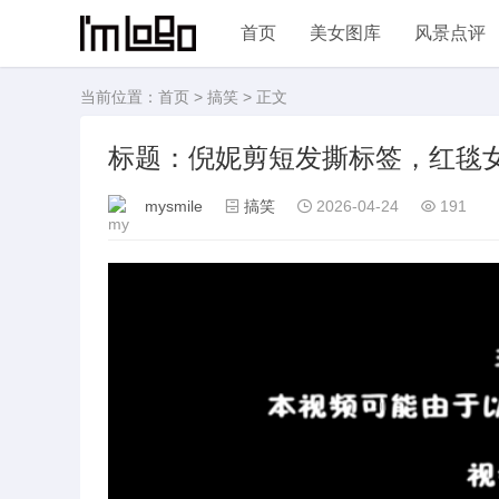
首页
美女图库
风景点评
当前位置：
首页
>
搞笑
> 正文
标题：倪妮剪短发撕标签，红毯
mysmile
搞笑
2026-04-24
191