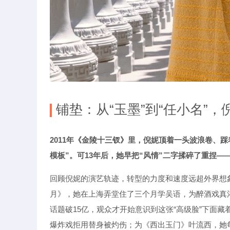
铺垫：从“玉墨”到“任小名”
2011年《金陵十三钗》里，倪妮顶着一头波浪卷、
模板”。可13年后，她早把“风情”二字揉碎了重捏
回顾倪妮的演艺轨迹，转型的力度和速度远超外界想象
月》，她在上海弄堂住了三个月学吴语，为醉酒戏真
话题破15亿，观众才开始意识到这张“高级脸”下面藏
爆炸戏拒用替身被灼伤；为《西出玉门》叶流西，她每