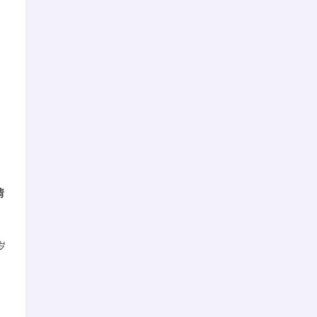
情
岁
，
；