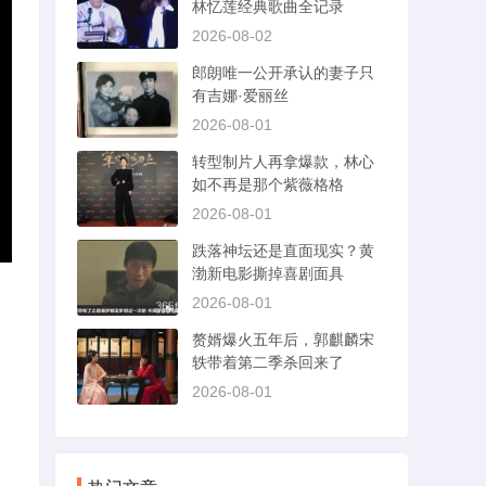
林忆莲经典歌曲全记录
2026-08-02
郎朗唯一公开承认的妻子只
有吉娜·爱丽丝
2026-08-01
转型制片人再拿爆款，林心
如不再是那个紫薇格格
2026-08-01
跌落神坛还是直面现实？黄
渤新电影撕掉喜剧面具
2026-08-01
赘婿爆火五年后，郭麒麟宋
轶带着第二季杀回来了
2026-08-01