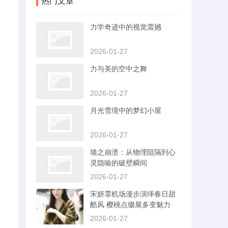
热门文章
力学奇迹中的视觉震撼
2026-01-27
力与美的空中之舞
2026-01-27
月光雪境中的梦幻小屋
2026-01-27
墙之崩溃：从物理阻隔到心
灵隐喻的破壁瞬间
2026-01-27
宋妍霏机场漫步演绎春日甜
酷风 樱桃点缀展多变魅力
2026-01-27