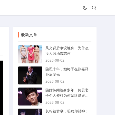
最新文章
风光背后争议缠身，为什么
没人敢动曾志伟
2026-08-02
隐忍十年，她终于在张嘉译
身后发光
2026-08-02
隐婚传闻缠身多年，何炅妻
子个人资料为何始终是娱乐
圈未解之谜
2026-08-02
长相被群嘲，唱功却封神：