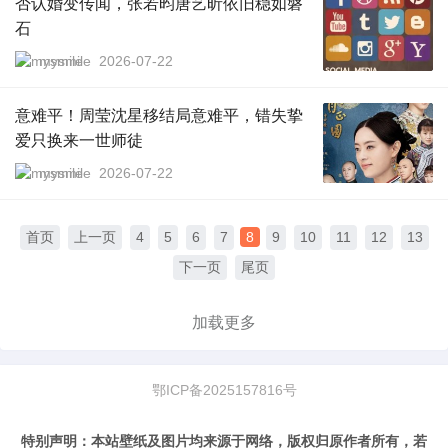
否认婚变传闻，张若昀唐艺昕依旧稳如磐
石
mysmile
2026-07-22
意难平！周莹沈星移结局意难平，错失挚
爱只换来一世师徒
mysmile
2026-07-22
首页
上一页
4
5
6
7
8
9
10
11
12
13
下一页
尾页
加载更多
鄂ICP备2025157816号
特别声明：本站壁纸及图片均来源于网络，版权归原作者所有，若