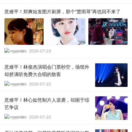
意难平！郑爽短发图片刷屏，那个“楚雨荨”再也回不来了
mysmile
2026-07-23
意难平！林俊杰演唱会门票秒空，场馆外
却挤满听免费大合唱的散客
mysmile
2026-07-22
意难平！林心如凭制片人逆袭，却困于综
艺争议
mysmile
2026-07-22